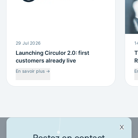
29 Jul 2026
1
Launching Circulor 2.0: first
T
customers already live
R
W
En savoir plus
→
E
C
Restez en contact