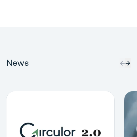
News
←
→