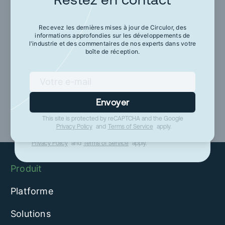
Restez en contact
Recevez les dernières mises à jour de Circulor, des
informations approfondies sur les développements de
Recevez les dernières mises à jour de Circulor,
l'industrie et des commentaires de nos experts dans votre
des informations approfondies sur les
boîte de réception.
développements de l'industrie et des
commentaires de nos experts dans votre boîte
de réception.
Envoyer
This site is protected by reCAPTCHA and the Google
Envoyer
Privacy Policy
and
Terms of Service
apply.
This site is protected by reCAPTCHA and the Google
Privacy Policy
and
Terms of Service
apply.
Produit
Platforme
Solutions