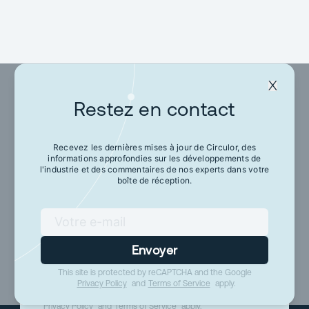
Restez en contact
Restez en contact
Recevez les dernières mises à jour de Circulor, des
informations approfondies sur les développements de
Recevez les dernières mises à jour de Circulor,
l'industrie et des commentaires de nos experts dans votre
des informations approfondies sur les
boîte de réception.
développements de l'industrie et des
commentaires de nos experts dans votre boîte
de réception.
Envoyer
This site is protected by reCAPTCHA and the Google
Envoyer
Privacy Policy
and
Terms of Service
apply.
This site is protected by reCAPTCHA and the Google
Privacy Policy
and
Terms of Service
apply.