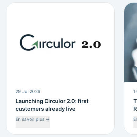
29 Jul 2026
1
Launching Circulor 2.0: first
T
customers already live
R
W
En savoir plus
→
E
C